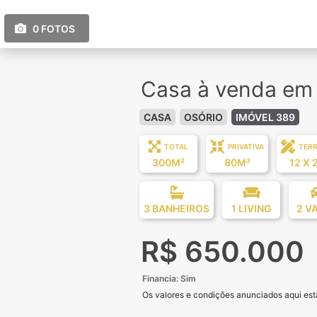
0 FOTOS
Casa à venda em O
CASA
OSÓRIO
IMÓVEL 389
TOTAL
PRIVATIVA
TER
300M²
80M²
12 X 
3 BANHEIROS
1 LIVING
2 V
R$ 650.000
Financia: Sim
Os valores e condições anunciados aqui estã