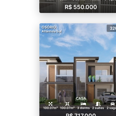
R$ 550.000
OSÓRIO
32
Atlântida Sul
CASA
100.07m²
100.07m²
3 dorms
2 suítes
2 vag
R$ 717.000