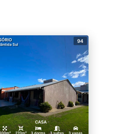
SÓRIO
94
lântida Sul
CASA
600m²
270m²
3 dorms
3 suítes
3 vagas