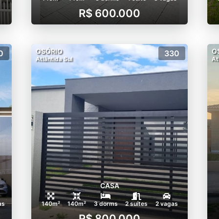
R$ 600.000
OSÓRIO
O
0
330
Atlântida Sul
At
CASA
as
140m²
140m²
3 dorms
2 suítes
2 vagas
R$ 800.000