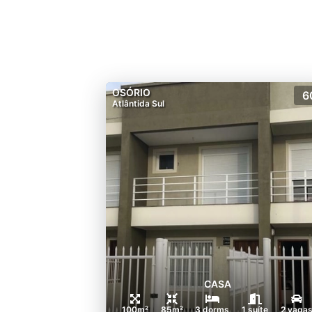
OSÓRIO
6
Atlântida Sul
CASA
100m²
85m²
3 dorms
1 suíte
2 vaga