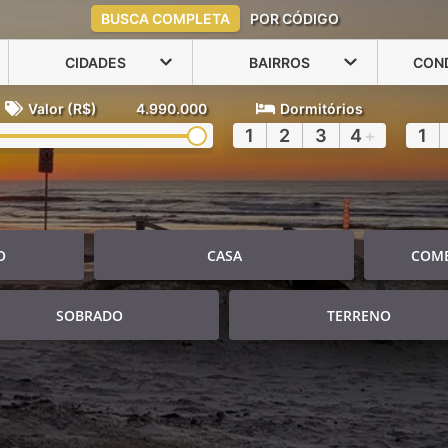
BUSCA COMPLETA
POR CÓDIGO
CIDADES
BAIRROS
CON
Valor (R$)
4.990.000
Dormitórios
1
2
3
4
+
1
O
CASA
COME
SOBRADO
TERRENO