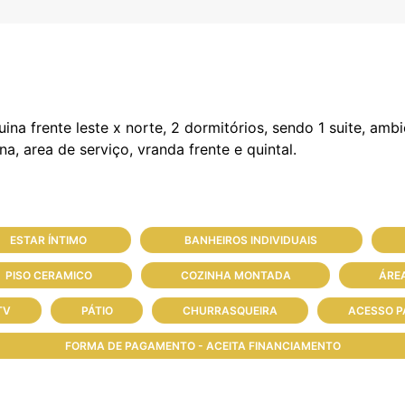
frente leste x norte, 2 dormitórios, sendo 1 suite, ambie
ESTAR ÍNTIMO
BANHEIROS INDIVIDUAIS
PISO CERAMICO
COZINHA MONTADA
ÁREA
TV
PÁTIO
CHURRASQUEIRA
ACESSO P
FORMA DE PAGAMENTO - ACEITA FINANCIAMENTO