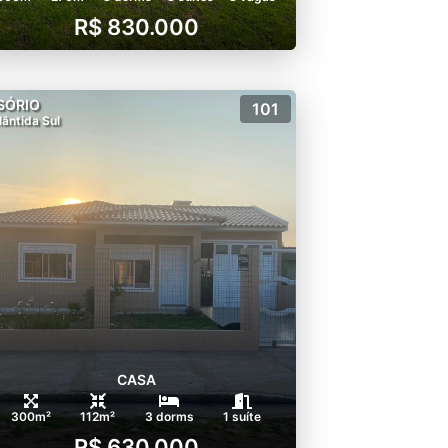
R$ 830.000
SÓRIO
101
lântida Sul
CASA
300m²
112m²
3 dorms
1 suíte
R$ 630.000