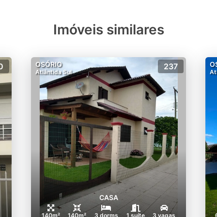
Imóveis similares
OSÓRIO
O
0
237
Atlântida Sul
At
CASA
s
140m²
140m²
3 dorms
1 suíte
3 vagas