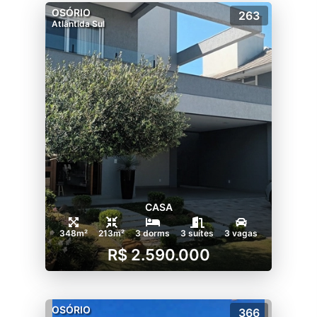
OSÓRIO
263
Atlântida Sul
CASA
348m²
213m²
3 dorms
3 suítes
3 vagas
R$ 2.590.000
OSÓRIO
366