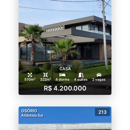
CASA
510m²
322m²
4 dorms
4 suítes
2 vagas
R$ 4.200.000
OSÓRIO
213
Atlântida Sul