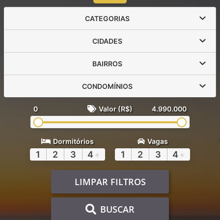
CATEGORIAS
CIDADES
BAIRROS
CONDOMÍNIOS
0
Valor (R$)
4.990.000
Dormitórios
Vagas
1
2
3
4
+
1
2
3
4
+
LIMPAR FILTROS
BUSCAR