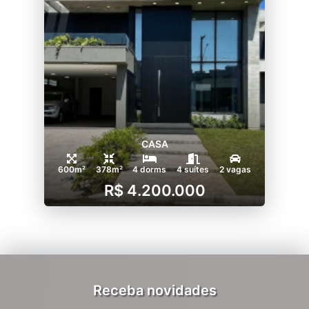
CASA
600m²
378m²
4 dorms
4 suítes
2 vagas
R$ 4.200.000
Receba novidades