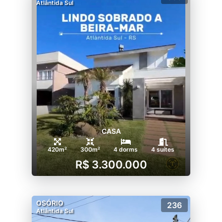
Atlântida Sul
CASA
420m²
300m²
4 dorms
4 suítes
R$ 3.300.000
OSÓRIO
236
Atlântida Sul