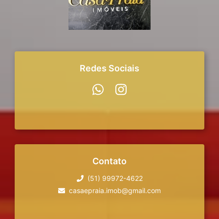
Redes Sociais
Contato
(51) 99972-4622
casaepraia.imob@gmail.com