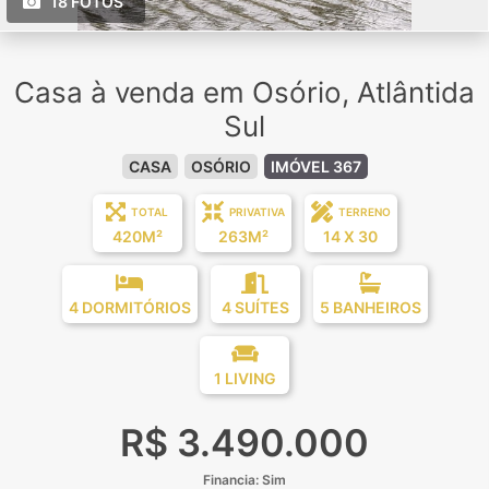
18 FOTOS
Casa à venda em Osório, Atlântida
Sul
CASA
OSÓRIO
IMÓVEL 367
TOTAL
PRIVATIVA
TERRENO
420M²
263M²
14 X 30
4 DORMITÓRIOS
4 SUÍTES
5 BANHEIROS
1 LIVING
R$ 3.490.000
Financia: Sim