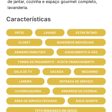
de jantar, cozinha e espaço gourmet completo,
Características
PÁTIO
LAVABO
ESTAR ÍNTIMO
CLOSET
BANHEIROS INDIVIDUAIS
ARMÁRIO EMBUTIDO
AQUECIMENTO À GÁS
FORMA DE PAGAMENTO - ACEITA FINANCIAMENTO
SALA DE TV
SACADA
MEZANINO
LAREIRA
ENTRADA DE SERVIÇO
CHURRASQUEIRA
ARMÁRIOS DE COZINHA
ÁREA DE SERVIÇO FECHADA
ÁGUA QUENTE
TETO REBAIXADO EM GESSO