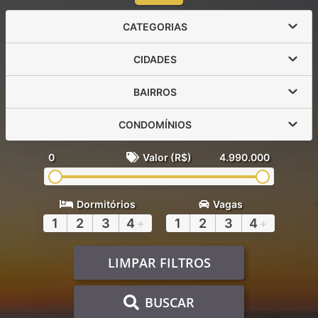
CATEGORIAS
CIDADES
BAIRROS
CONDOMÍNIOS
0
Valor (R$)
4.990.000
Dormitórios
Vagas
1
2
3
4
+
1
2
3
4
+
LIMPAR FILTROS
BUSCAR