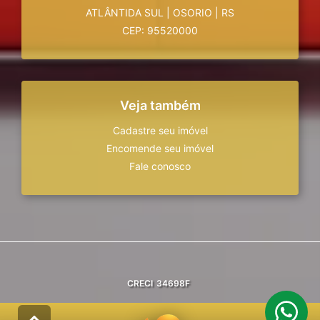
ATLÂNTIDA SUL
|
OSORIO
|
RS
CEP: 95520000
Veja também
Cadastre seu imóvel
Encomende seu imóvel
Fale conosco
CRECI
34698F