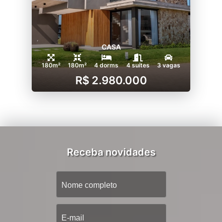
CASA
180m²
180m²
4 dorms
4 suítes
3 vagas
R$ 2.980.000
Receba novidades