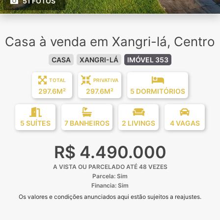
51 FOTOS
Casa à venda em Xangri-lá, Centro
CASA
XANGRI-LÁ
IMÓVEL 353
TOTAL
PRIVATIVA
297.6M²
297.6M²
5 DORMITÓRIOS
5 SUÍTES
7 BANHEIROS
2 LIVINGS
4 VAGAS
R$ 4.490.000
A VISTA OU PARCELADO ATÉ 48 VEZES
Parcela: Sim
Financia: Sim
Os valores e condições anunciados aqui estão sujeitos a reajustes.