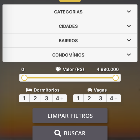
CATEGORIAS
CIDADES
BAIRROS
CONDOMÍNIOS
0
Valor (R$)
4.990.000
Dormitórios
Vagas
1
2
3
4
+
1
2
3
4
+
LIMPAR FILTROS
BUSCAR