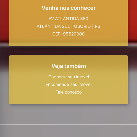
Venha nos conhecer
AV ATLANTIDA 350
ATLÂNTIDA SUL
|
OSORIO
|
RS
CEP: 95520000
Veja também
Cadastre seu imóvel
Encomende seu imóvel
Fale conosco