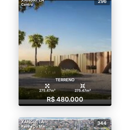
296
Centro
TERRENO
275.47m²
275.47m²
R$ 480.000
XANGRI-LÁ
344
Rainha Do Mar