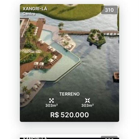
XANGRI-LÁ
310
Centro
TERRENO
303m²
303m²
R$ 520.000
XANGRI-LÁ