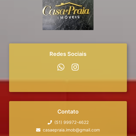
Redes Sociais
Contato
(51) 99972-4622
casaepraia.imob@gmail.com