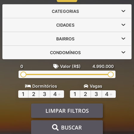
CATEGORIAS
CIDADES
BAIRROS
CONDOMÍNIOS
0
Valor (R$)
4.990.000
Dormitórios
Vagas
1
2
3
4
+
1
2
3
4
+
LIMPAR FILTROS
BUSCAR