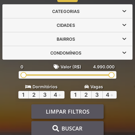
CATEGORIAS
CIDADES
BAIRROS
CONDOMÍNIOS
0
Valor (R$)
4.990.000
Dormitórios
Vagas
1
2
3
4
+
1
2
3
4
+
LIMPAR FILTROS
BUSCAR