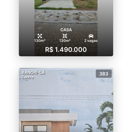
CASA
130m²
130m²
2 vagas
R$ 1.490.000
XANGRI-LÁ
383
Centro