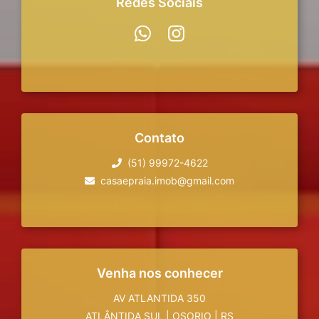
Redes Sociais
Contato
(51) 99972-4622
casaepraia.imob@gmail.com
Venha nos conhecer
AV ATLANTIDA 350
ATLÂNTIDA SUL
|
OSORIO
|
RS