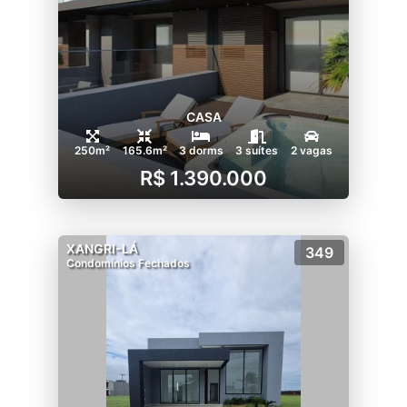
CASA
250m²
165.6m²
3 dorms
3 suítes
2 vagas
R$ 1.390.000
XANGRI-LÁ
349
Condomínios Fechados