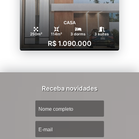
CASA
250m²
114m²
3 dorms
3 suítes
R$ 1.090.000
Receba novidades