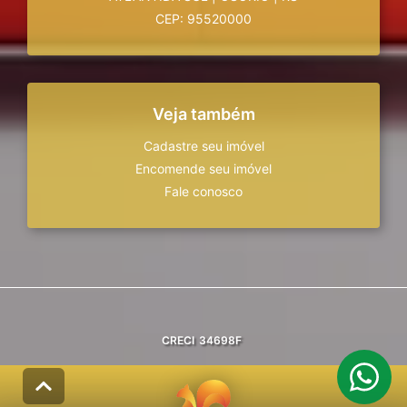
CEP: 95520000
Veja também
Cadastre seu imóvel
Encomende seu imóvel
Fale conosco
CRECI
34698F