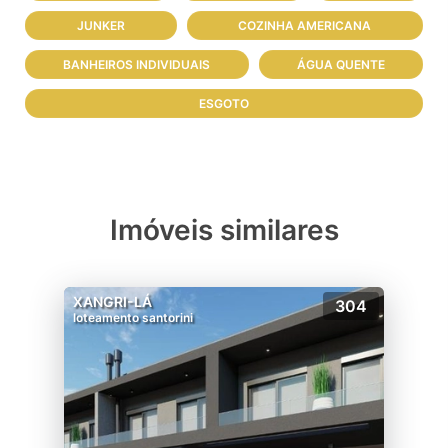
JUNKER
COZINHA AMERICANA
BANHEIROS INDIVIDUAIS
ÁGUA QUENTE
ESGOTO
Imóveis similares
XANGRI-LÁ
304
loteamento santorini