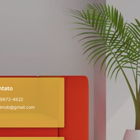
ntato
99972-4622
.imob@gmail.com