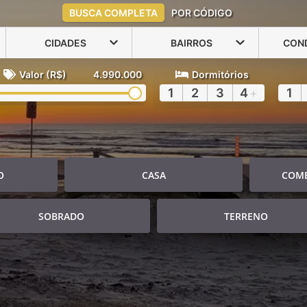
BUSCA COMPLETA
POR CÓDIGO
CIDADES
BAIRROS
CON
Valor (R$)
4.990.000
Dormitórios
1
2
3
4
+
1
O
CASA
COME
SOBRADO
TERRENO