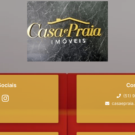
ociais
Co
(51) 
casaepraia