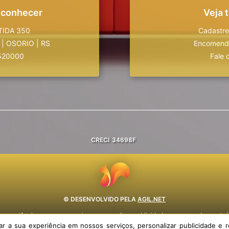
 conhecer
Veja
TIDA 350
Cadastre
|
OSORIO
|
RS
Encomende
520000
Fale 
CRECI
34698F
© DESENVOLVIDO PELA
AGIL.NET
 experiência em nossos serviços, personalizar publicidade e recomendar conteúd
política de privacidade e termos de uso.
 a sua experiência em nossos serviços, personalizar publicidade e r