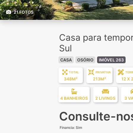
21 FOTOS
Casa para tempor
Sul
CASA
OSÓRIO
IMÓVEL 263
TOTAL
PRIVATIVA
TER
348M²
213M²
12 X 
4 BANHEIROS
2 LIVINGS
3 V
Consulte-no
Financia: Sim